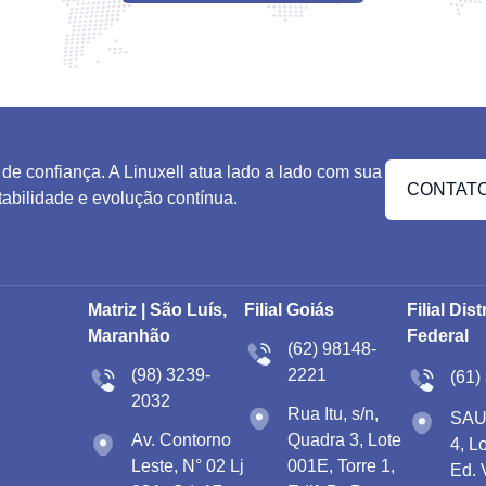
 de confiança. A Linuxell atua lado a lado com sua
CONTATO
estabilidade e evolução contínua.
Matriz | São Luís,
Filial Goiás
Filial Dist
Maranhão
Federal
(62) 98148-
(98) 3239-
2221
(61)
2032
Rua Itu, s/n,
SAU
Av. Contorno
Quadra 3, Lote
4, L
Leste, N° 02 Lj
001E, Torre 1,
Ed. 