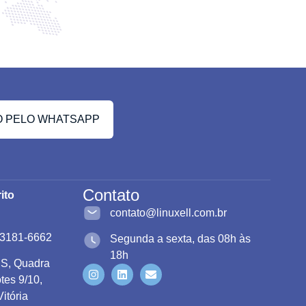
 PELO WHATSAPP
Contato
rito
contato@linuxell.com.br
 3181-6662
Segunda a sexta, das 08h às
18h
S, Quadra
otes 9/10,
Vitória