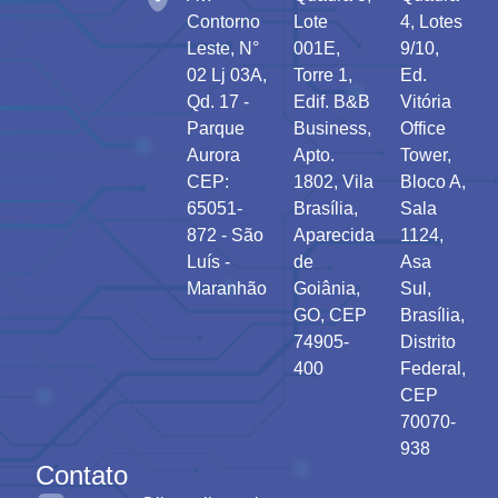
Contorno
Lote
4, Lotes
Leste, N°
001E,
9/10,
02 Lj 03A,
Torre 1,
Ed.
Qd. 17 -
Edif. B&B
Vitória
Parque
Business,
Office
Aurora
Apto.
Tower,
CEP:
1802, Vila
Bloco A,
65051-
Brasília,
Sala
872 - São
Aparecida
1124,
Luís -
de
Asa
Maranhão
Goiânia,
Sul,
GO, CEP
Brasília,
74905-
Distrito
400
Federal,
CEP
70070-
938
Contato