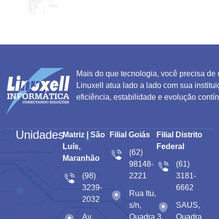
Mais do que tecnologia, você precisa de 
Linuxell atua lado a lado com sua institui
eficiência, estabilidade e evolução contí
Unidades
Matriz | São
Filial Goiás
Filial Distrito
Luís,
Federal
(62)
Maranhão
98148-
(61)
(98)
2221
3181-
3239-
6662
Rua Itu,
2032
s/n,
SAUS,
Av.
Quadra 3,
Quadra