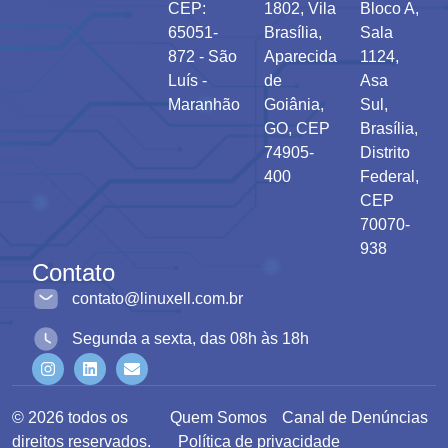
CEP:
1802, Vila
Bloco A,
65051-
Brasília,
Sala
872 - São
Aparecida
1124,
Luís -
de
Asa
Maranhão
Goiânia,
Sul,
GO, CEP
Brasília,
74905-
Distrito
400
Federal,
CEP
70070-
938
Contato
contato@linuxell.com.br
Segunda a sexta, das 08h às 18h
© 2026 todos os
Quem Somos
Canal de Denúncias
direitos reservados.
Política de privacidade