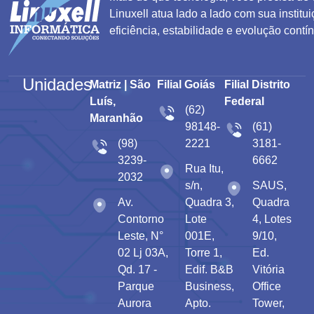
Linuxell atua lado a lado com sua institui
eficiência, estabilidade e evolução contí
Unidades
Matriz | São
Filial Goiás
Filial Distrito
Luís,
Federal
(62)
Maranhão
98148-
(61)
(98)
2221
3181-
3239-
6662
Rua Itu,
2032
s/n,
SAUS,
Av.
Quadra 3,
Quadra
Contorno
Lote
4, Lotes
Leste, N°
001E,
9/10,
02 Lj 03A,
Torre 1,
Ed.
Qd. 17 -
Edif. B&B
Vitória
Parque
Business,
Office
Aurora
Apto.
Tower,